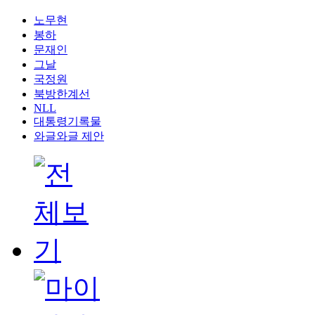
노무현
봉하
문재인
그날
국정원
북방한계선
NLL
대통령기록물
와글와글 제안