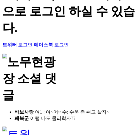
트위터
로그인
페이스북
로그인
바보사랑
여1 : 여~어~ 수: 수움 좀 쉬고 살자~
페북군
이럼 나도 물리학자??