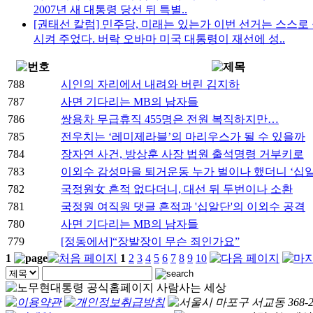
2007년 새 대통령 당선 뒤 특별..
[권태선 칼럼] 민주당, 미래는 있는가
이번 선거는 스스로 
시켜 주었다. 버락 오바마 미국 대통령이 재선에 성..
788
시인의 자리에서 내려와 버린 김지하
787
사면 기다리는 MB의 남자들
786
쌍용차 무급휴직 455명은 전원 복직하지만…
785
전우치는 ‘레미제라블’의 마리우스가 될 수 있을까
784
장자연 사건, 방상훈 사장 법원 출석명령 거부키로
783
이외수 감성마을 퇴거운동 누가 벌이나 했더니 ‘십알
782
국정원女 흔적 없다더니, 대선 뒤 두번이나 소환
781
국정원 여직원 댓글 흔적과 '십알단'의 이외수 공격
780
사면 기다리는 MB의 남자들
779
[정동에서]“장발장이 무슨 죄인가요”
1
1
2
3
4
5
6
7
8
9
10