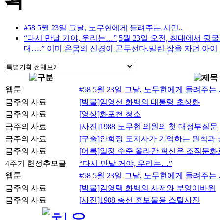
#58 5월 23일 그날, 노무현에게 들려주는 시민..
“다시 만날 거야, 우리는…”
5월 23일 오전, 침대에서 뒹
대….” 이미 온몸의 신경이 곤두선다.밀린 잠을 자던 아이 아
웹툰
#58 5월 23일 그날, 노무현에게 들려주는
금주의 사료
[박물]임영선 화백의 대통령 초상화
금주의 사료
[영상]화포천 청소
금주의 사료
[사진]1988 노무현 의원의 첫 대정부질문
금주의 사료
[구술]안희정 도지사가 기억하는 원칙과
금주의 사료
[어록]일정 수준 올라간 혁신은 조직문
4주기 헌정추모글
“다시 만날 거야, 우리는…”
웹툰
#58 5월 23일 그날, 노무현에게 들려주는
금주의 사료
[박물]김영택 화백의 사저와 부엉이바위
금주의 사료
[사진]1988 총선 홍보물용 스틸사진