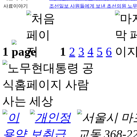
사료이야기
조선일보 사원들에게 보낸 초선의원 노
1
1
2
3
4
5
6