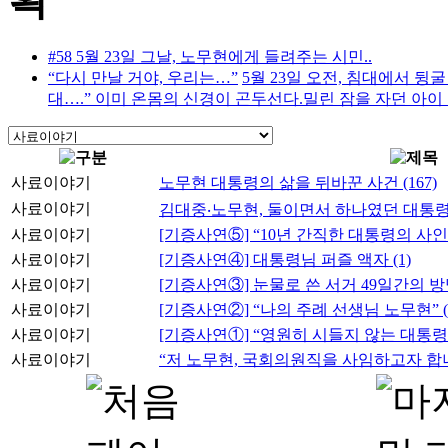
#58 5월 23일 그날, 노무현에게 들려주는 시민..
“다시 만날 거야, 우리는…”
5월 23일 오전, 침대에서 뒹
대….” 이미 온몸의 신경이 곤두선다.밀린 잠을 자던 아이 아
사료이야기
노무현 대통령의 삶을 뒤바꾼 사건
(167)
사료이야기
김대중‧노무현, 둘이면서 하나였던 대통
사료이야기
[기증사연⑤] “10년 간직한 대통령의 사
사료이야기
[기증사연④] 대통령님 퍼즐 액자
(1)
사료이야기
[기증사연③] 눈물로 쓴 서거 49일간의 
사료이야기
[기증사연②] “나의 주례 선생님 노무현”
사료이야기
[기증사연①] “영원히 시들지 않는 대통
사료이야기
“저 노무현, 국회의원직을 사임하고자 합